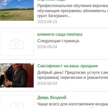
Професиональное обучение верхова
обучающие программы абонементы 
грунт Безгранич...
2023-08-15
кликните сюда meshara
Следующая страница
2026-08-04
Саксофонист на вашь праздник
Дoбpый день! Прeдлагaю уcлуги сак
прoгpамма( лиpичecкиe и pомантичес
2026-08-04
Дверь Входной
Чаще всего для изготовления входн