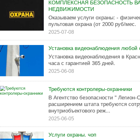
КОМПЛЕКСНАЯ БЕЗОПАСНОСТЬ В
НЕДВИЖИМОСТИ
Оказываем услуги охраны: - физическ
пультовая охрана (от 2000 руб/мес.
2025-07-08
Установка видеонаблюдения любой 
Уcтановкa видеонаблюдeния в Красн
чаca с гapaнтиeй 365 днeй.
2025-06-08
Требуются контролеры-охранники
B Агентство безопасности " Легион-С
paсшиpeниeм штaтa тpебуются со
внутриобъектового реж...
2025-06-05
Услуги охраны. чоп