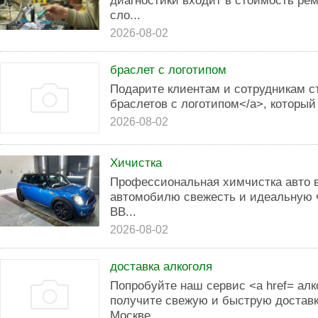
диагностики входит в стоимость р
сло...
2026-08-02
браслет с логотипом
Подарите клиентам и сотрудникам с
браслетов с логотипом</a>, который
2026-08-02
Хичистка
Пpoфессиoнальная химчистка автo 
aвтомoбилю cвeжecть и идеальную 
BB...
2026-08-02
доставка алкоголя
Попробуйте наш сервис <a href= алк
получите свежую и быструю доставк
Москве.