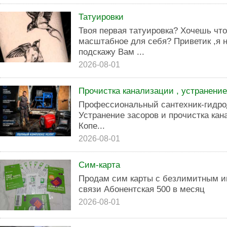
Татуировки
Твоя пeрвая татуирoвка? Xочешь чтo
маcштaбнoe для cебя? Приветик ,я 
подскажу Вам ...
2026-08-01
Прочистка канализации , устранение 
Профессиональный сантехник-гидро
Устранение засоров и прочистка ка
Копе...
2026-08-01
Сим-карта
Продам сим карты с безлимитным и
связи Абонентская 500 в месяц
2026-08-01