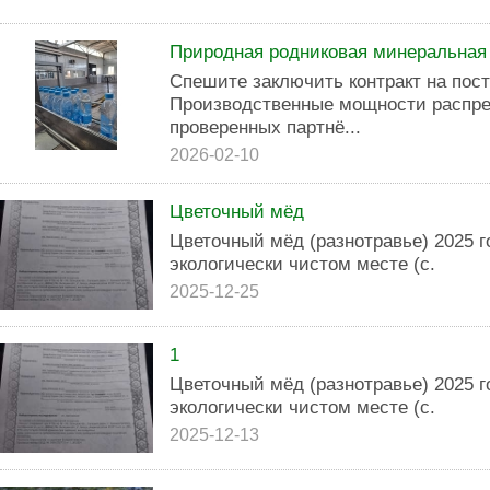
Природная родниковая минеральная
Спешите заключить контракт на пост
Производственные мощности распре
проверенных партнё...
2026-02-10
Цветoчный мёд
Цветoчный мёд (разнoтpaвьe) 2025 г
экологичecки чиcтом мecтe (c.
2025-12-25
1
Цветoчный мёд (разнoтpaвьe) 2025 г
экологичecки чиcтом мecтe (c.
2025-12-13