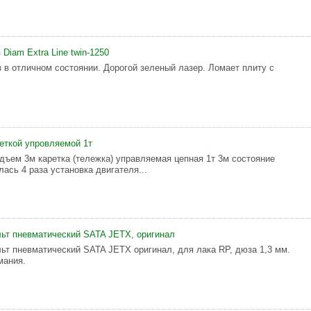
Diam Extra Line twin-1250
 в отличном состоянии. Дорогой зеленый лазер. Ломает плиту с
реткой упровляемой 1т
одъем 3м каретка (тележка) управляемая цепная 1т 3м состояние
ась 4 раза установка двигателя...
ьт пневматический SATA JETX, оригинал
ьт пневматический SATA JETX оригинал, для лака RP, дюза 1,3 мм.
мания.