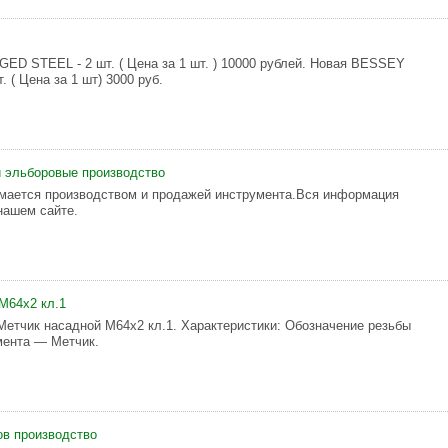
D STEEL - 2 шт. ( Цена за 1 шт. ) 10000 рублей. Новая BESSEY
. ( Цена за 1 шт) 3000 руб.
 эльборовые производство
мается производством и продажей инструмента.Вся информация
нашем сайте.
М64х2 кл.1
етчик насадной М64х2 кл.1. Характеристики: Обозначение резьбы
мента — Метчик.
ов производство