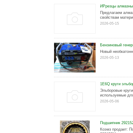
ИРрезцы алмазны
Предлагаем алмаз
свойствам материа
2026-05-15
Бензиновый гене
Новый необкатонн
2026-05-13
1Е6Q круги эльбо
Эльборовые круг
используемые для
2026-05-06
Подшипник 292152
Коэмз продает: 