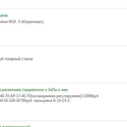
ukee
ukee M18. 5 Ah(оригинал).
й токарный станок
,раскатники,торцеватели и ЗиПы к ним
-40-70;АР-17-40-70(охлаждаемая,регулируемая)-13089руб
4-55-100-16785руб -вальцовка Б-15-23-3...
я парикмахерской