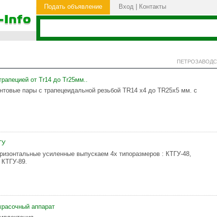
Подать объявление
Вход
|
Контакты
ПЕТРОЗАВОДС
рапецией от Tr14 до Tr25мм..
нтовые пары с трапецеидальной резьбой TR14 х4 до TR25х5 мм. с
ГУ
ризонтальные усиленные выпускаем 4х типоразмеров : КТГУ-48,
 КТГУ-89.
красочный аппарат