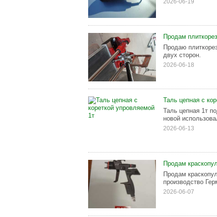
2026-06-19
Продам плиткорез 
Продаю плиткорез
двух сторон.
2026-06-18
Таль цепная с ко
Таль цепная 1т п
новой использовал
2026-06-13
Продам краскопул
Продам краскопул
производство Гер
2026-06-07