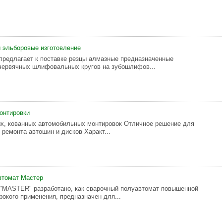
 эльборовые изготовление
редлагает к поставке резцы алмазные предназначенные
червячных шлифовальных кругов на зубошлифов...
онтировки
х, кованных автомобильных монтировок Отличное решение для
 ремонта автошин и дисков Характ...
втомат Мастер
"MASTER" разработано, как сварочный полуавтомат повышенной
окого применения, предназначен для...