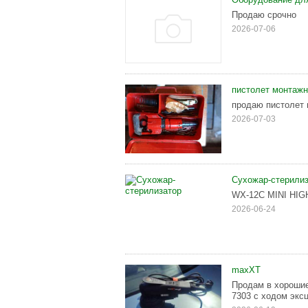
Продаю срочно
2026-07-06
пистолет монтаж
продаю пистолет 
2026-07-03
Сухожар-стерили
WX-12C MINI HIG
2026-06-24
maxXT
Продам в хороши
7303 с ходом эксц