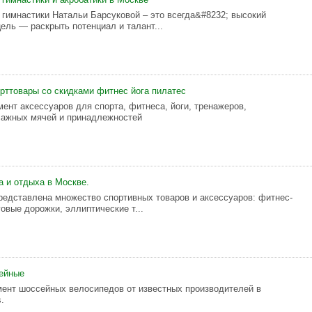
гимнастики Натальи Барсуковой – это всегда&#8232; высокий
ель — раскрыть потенциал и талант...
порттовары со скидками фитнес йога пилатес
ент аксессуаров для спорта, фитнеса, йоги, тренажеров,
сажных мячей и принадлежностей
а и отдыха в Москве.
редставлена множество спортивных товаров и аксессуаров: фитнес-
овые дорожки, эллиптические т...
ейные
ент шоссейных велосипедов от известных производителей в
.