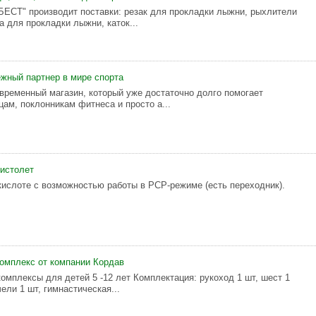
СТ" производит поставки: резак для прокладки лыжни, рыхлители
а для прокладки лыжни, каток...
ежный партнер в мире спорта
овременный магазин, который уже достаточно долго помогает
цам, поклонникам фитнеса и просто а...
истолет
кислоте с возможностью работы в PCP-режиме (есть переходник).
комплекс от компании Кордав
омплексы для детей 5 -12 лет Комплектация: рукоход 1 шт, шест 1
чели 1 шт, гимнастическая...