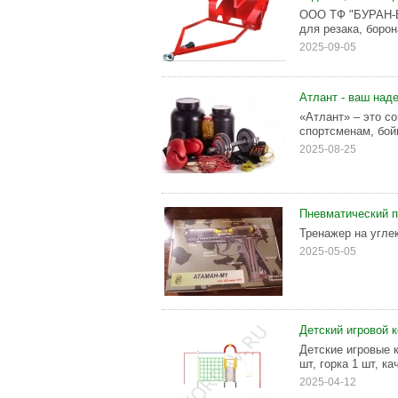
ООО ТФ "БУРАН-БЕ
для резака, борон
2025-09-05
Атлант - ваш над
«Атлант» – это с
спортсменам, бой
2025-08-25
Пневматический п
Тренажер на угле
2025-05-05
Детский игровой 
Детские игровые к
шт, горка 1 шт, ка
2025-04-12