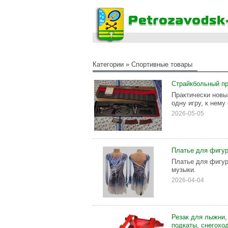
Категории
»
Cпортивные товары
Страйкбольный п
Практически новы
одну игру, к нему
2026-05-05
Платье для фигур
Платье для фигурн
музыки.
2026-04-04
Резак для лыжни,
подкаты, снегохо