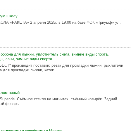
ную школу
А «РАКЕТА» 2 апреля 2025г. в 19:00 на базе ФОК «Триумф» ул.
 борона для лыжни, уплотнитель снега, зимние виды спорта,
ды, сани, зимние виды спорта
СТ" производит поставки: резак для прокладки лыжни, рыхлители
а для прокладки лыжни, каток...
клом новый
uperide. Съёмное стекло на магнитах, съёмный козырёк. Задний
ый фонарь.
гимнастики и акробатики в Москве