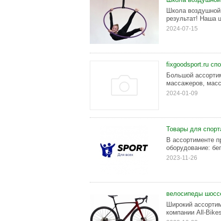
Школа воздушной 
результат! Наша ц
2024-07-15
fixgoodsport.ru с
Большой ассортим
массажеров, мас
2024-01-09
Товары для спорт
В ассортименте п
оборудование: бег
2023-11-26
велосипеды шосс
Широкий ассортим
компании All-Bikes