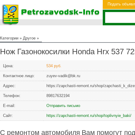
Подать объяв
Категории
»
Другое
»
Нож Газонокосилки Honda Hrx 537 72
Цена:
534 руб.
Контактное лицо:
zuyev-vadik@bk.ru
Адрес:
https://zapchasti-remont.ru/shop/zapchasti_k_diz
Телефон:
89817632194
Е-mail:
Отправить письмо
Сайт:
https://zapchasti-remont.ru/shop/toplivnyie_baki/
С ремонтом автомобиля Вам помогут по