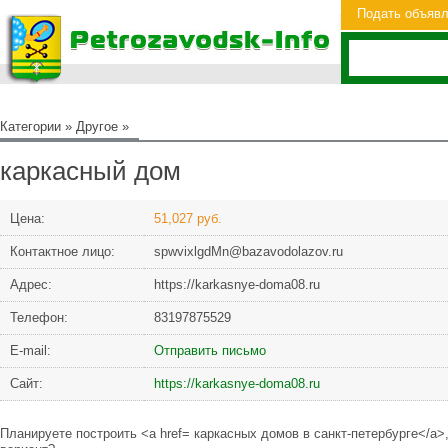
Подать объяв
Категории
»
Другое
»
каркасный дом
Цена:
51,027 руб.
Контактное лицо:
spwvixlgdMn@bazavodolazov.ru
Адрес:
https://karkasnye-doma08.ru
Телефон:
83197875529
Е-mail:
Отправить письмо
Сайт:
https://karkasnye-doma08.ru
Планируете построить <a href= каркасных домов в санкт-петербурге</a