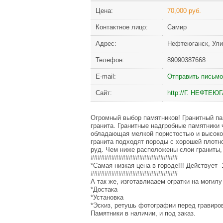
Цена:
70,000 руб.
Контактное лицо:
Самир
Адрес:
Нефтеюганск, Ули
Телефон:
89090387668
Е-mail:
Отправить письмо
Сайт:
http://Г. НЕФТЕЮ
Огромный выбор памятников! Гранитный па
гранита. Гранитные надгробные памятники 
обладающая мелкой пористостью и высоко
гранита подходят породы с хорошей плотн
руд. Чем ниже расположены слои граниты,
#########################
*Самая низкая цена в городе!!! Действует 
#########################
А так же, изготавлиааем огратки на могил
*Достака
*Установка
*Эскиз, ретушь фотографии перед гравиро
Памятники в наличии, и под заказ.